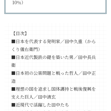
10％）
【目次】
■日本を代表する発明家／田中久重（から
くり儀右衛門）
■日本近代製鉄の礎を築いた男／田中長兵
衛
■日本初の公害問題と戦った哲人／田中正
造
■理想の国を追求し国体護持と戦後復興を
支えた巨人／田中清玄
■近現代で活躍した田中たち