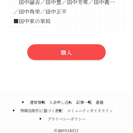
田中諭吉／田中豊／田中芳男／田中義一
／田中角栄／田中正平
■田中家の家紋
購入
運営情報
入会申し込み
記事一覧
書籍
特商法取引に基づく表記
コミュニティガイドライン
プライバシーポリシー
©
田中FAMILY