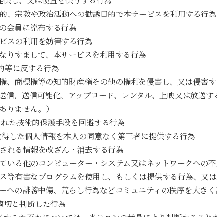
提供し、又は便宜を供与する行為
目的、宗教や政治活動への勧誘目的で本サービスを利用する行為
他の会員に流布する行為
ービスの利用を妨害する行為
になりすまして、本サービスを利用する行為
る規約等に反する行為
作権、商標権等の知的財産権その他の権利を侵害し、又は侵害
送信、送信可能化、アップロード、レンタル、上映又は放送す
ありません。）
施された技術的保護手段を回避する行為
て取得した個人情報を本人の同意なく第三者に提供する行為
供される情報を改ざん・消去する行為
れている他のコンピューター・システム又はネットワークへの
ルス等有害なプログラムを使用し、もしくは提供する行為、又
バーへの誹謗中傷、荒らし行為などコミュニティの秩序を大きく
不適切と判断した行為